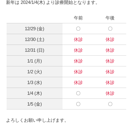
新年は 2024/1/4(木) より診療開始となります。
午前
午後
12/29 (金)
〇
〇
12/30 (土)
休診
休診
12/31 (日)
休診
休診
1/1 (月)
休診
休診
1/2 (火)
休診
休診
1/3 (水)
休診
休診
1/4 (木)
〇
休診
1/5 (金)
〇
〇
よろしくお願い申し上げます。